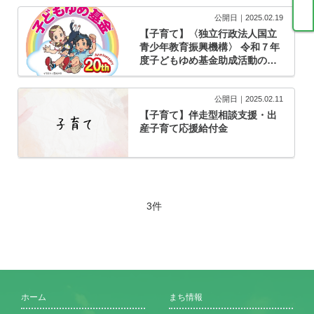
公開日｜2025.02.19
【子育て】〈独立行政法人国立
青少年教育振興機構〉 令和７年
度子どもゆめ基金助成活動の募
集について
公開日｜2025.02.11
【子育て】伴走型相談支援・出
産子育て応援給付金
3件
ホーム
まち情報