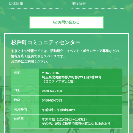
団体情報
施設情報
お問い合わせ
杉⼾町コミュニティセンター
すぎとまち情報サイトは、活動紹介・イベント・ボランティア募集などの
情報を広く提供できるスペースです。
お気軽にご利用ください。
住所
〒345-0036
埼玉県北葛飾郡杉戸町杉戸3丁目9番10号
（ココティすぎと1階）
TEL
0480-53-7400
FAX
0480-53-7033
利用時間
午前9時～午後9時30分
休館日
年末年始（12月29日～1月3日）
その他、施設点検等で臨時休館になる場合あり