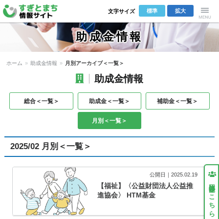
標準
拡大
文字サイズ
すぎとまち
Menu
助成金情報
情報サイト
ホーム
»
助成金情報
»
月別アーカイブ＜一覧＞
助成金情報
総合＜一覧＞
助成金＜一覧＞
補助金＜一覧＞
月別＜一覧＞
2025/02 月別＜一覧＞
公開日｜2025.02.19
団体登録はこちら
【福祉】〈公益財団法人公益推
進協会〉 HTM基金