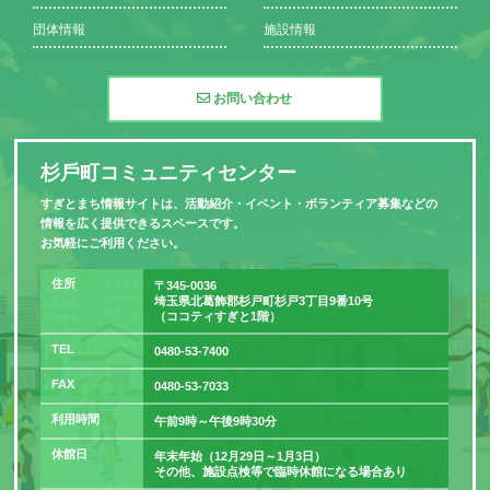
団体情報
施設情報
お問い合わせ
杉⼾町コミュニティセンター
すぎとまち情報サイトは、活動紹介・イベント・ボランティア募集などの
情報を広く提供できるスペースです。
お気軽にご利用ください。
住所
〒345-0036
埼玉県北葛飾郡杉戸町杉戸3丁目9番10号
（ココティすぎと1階）
TEL
0480-53-7400
FAX
0480-53-7033
利用時間
午前9時～午後9時30分
休館日
年末年始（12月29日～1月3日）
その他、施設点検等で臨時休館になる場合あり