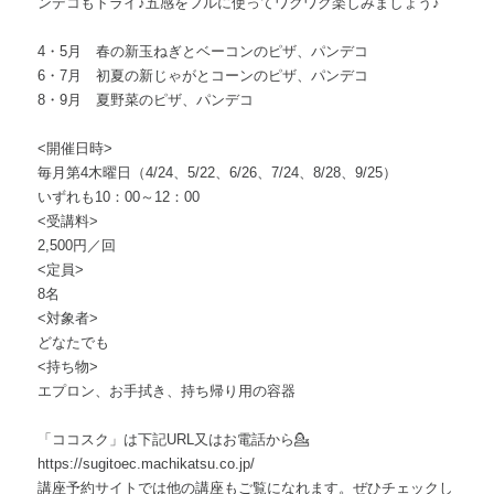
ンデコもトライ♪五感をフルに使ってワクワク楽しみましょう♪
4・5月 春の新玉ねぎとベーコンのピザ、パンデコ
6・7月 初夏の新じゃがとコーンのピザ、パンデコ
8・9月 夏野菜のピザ、パンデコ
<開催日時>
毎月第4木曜日（4/24、5/22、6/26、7/24、8/28、9/25）
いずれも10：00～12：00
<受講料>
2,500円／回
<定員>
8名
<対象者>
どなたでも
<持ち物>
エプロン、お手拭き、持ち帰り用の容器
「ココスク」は下記URL又はお電話から💁
https://sugitoec.machikatsu.co.jp/
講座予約サイトでは他の講座もご覧になれます。ぜひチェックし