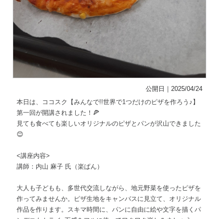
公開日｜2025/04/24
本日は、ココスク【みんなで!!世界で1つだけのピザを作ろう♪】
第一回が開講されました！🍕
見ても食べても楽しいオリジナルのピザとパンが沢山できました
😊
<講座内容>
講師：内山 麻子 氏（楽ぱん）
大人も子どもも、多世代交流しながら、地元野菜を使ったピザを
作ってみませんか。ピザ生地をキャンバスに見立て、オリジナル
作品を作ります。スキマ時間に、パンに自由に絵や文字を描くパ