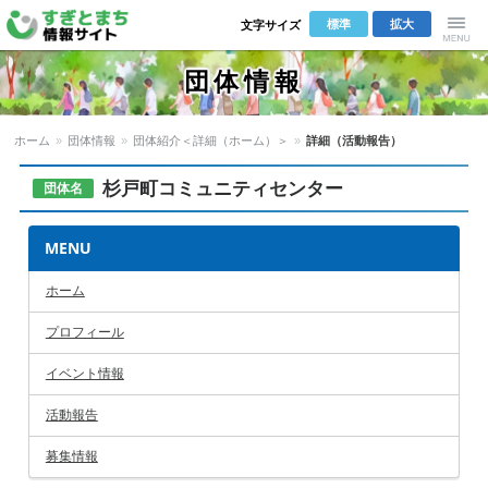
標準
拡大
文字サイズ
Menu
団体情報
ホーム
»
団体情報
»
団体紹介＜詳細（ホーム）＞
»
詳細（活動報告）
杉戸町コミュニティセンター
団体名
MENU
ホーム
プロフィール
イベント情報
活動報告
募集情報