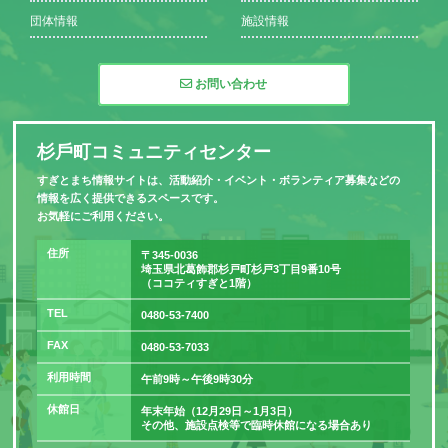
団体情報
施設情報
お問い合わせ
杉⼾町コミュニティセンター
すぎとまち情報サイトは、活動紹介・イベント・ボランティア募集などの
情報を広く提供できるスペースです。
お気軽にご利用ください。
住所
〒345-0036
埼玉県北葛飾郡杉戸町杉戸3丁目9番10号
（ココティすぎと1階）
TEL
0480-53-7400
FAX
0480-53-7033
利用時間
午前9時～午後9時30分
休館日
年末年始（12月29日～1月3日）
その他、施設点検等で臨時休館になる場合あり