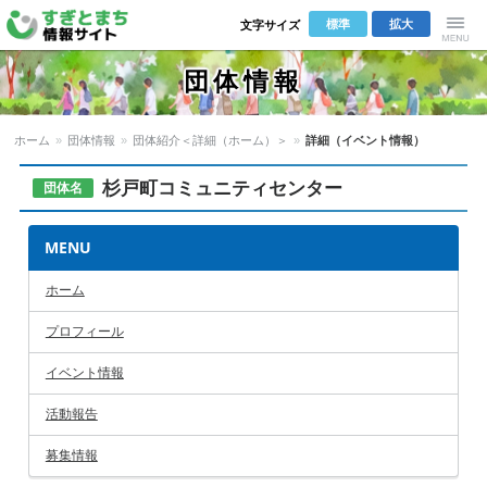
標準
拡大
文字サイズ
Menu
団体情報
ホーム
»
団体情報
»
団体紹介＜詳細（ホーム）＞
»
詳細（イベント情報）
杉戸町コミュニティセンター
団体名
MENU
ホーム
プロフィール
イベント情報
活動報告
募集情報