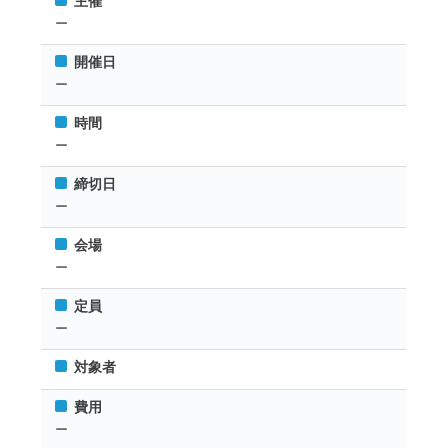
主催
ー
開催日
ー
時間
ー
締切日
ー
会場
ー
定員
ー
対象者
費用
ー